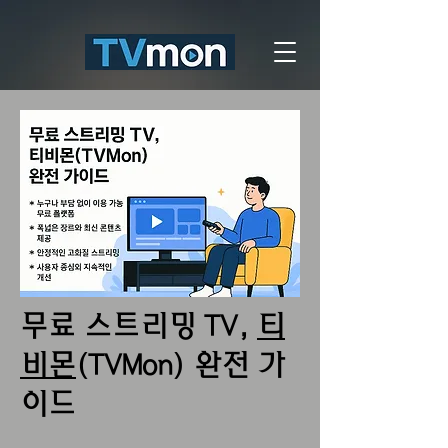
무료 스트리밍 TV,
티
비몬
(TVMon) 완전 가
이드